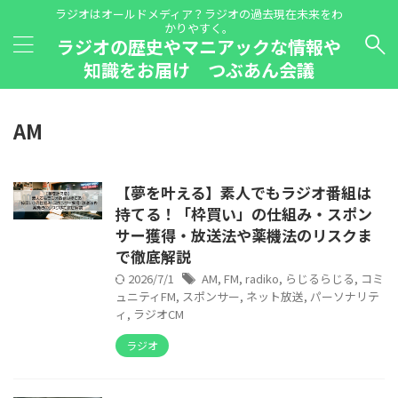
ラジオはオールドメディア？ラジオの過去現在未来をわ
かりやすく。
ラジオの歴史やマニアックな情報や
知識をお届け つぶあん会議
AM
【夢を叶える】素人でもラジオ番組は
持てる！「枠買い」の仕組み・スポン
サー獲得・放送法や薬機法のリスクま
で徹底解説
2026/7/1
AM
,
FM
,
radiko
,
らじるらじる
,
コミ
ュニティFM
,
スポンサー
,
ネット放送
,
パーソナリテ
ィ
,
ラジオCM
ラジオ