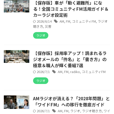
【保存版】車が「動く避難所」にな
る！全国コミュニティFM活用ガイド＆
カーラジオ設定術
2026/6/14
AM
,
FM
,
コミュニティFM
,
ラジオ
聴き方
,
災害
ラジオ
【保存版】採用率アップ！読まれるラ
ジオメールの「件名」と「書き方」の
極意＆職人が輝く番組7選
2026/7/1
AM
,
FM
,
radiko
,
コミュニティFM
ラジオ
AMラジオが消える？「2028年問題」と
「ワイドFM」への移行を徹底ガイド
2026/7/1
AM
,
FM
,
ラジオ
,
ラジオ聴き方
,
ワイ