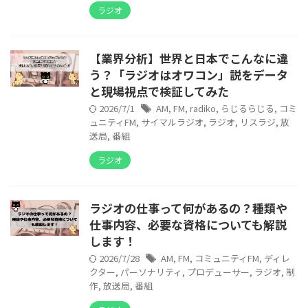
ラジオ
【業界分析】世界と日本でこんなに違
う？「ラジオはオワコン」説をデータ
と現場視点で検証してみた
2026/7/1
AM
,
FM
,
radiko
,
らじるらじる
,
コミ
ュニティFM
,
サイマルラジオ
,
ラジオ
,
リスラジ
,
放
送局
,
番組
ラジオ
ラジオの仕事って何があるの？種類や
仕事内容、必要な資格についても解説
します！
2026/7/28
AM
,
FM
,
コミュニティFM
,
ディレ
クター
,
パーソナリティ
,
プロデューサー
,
ラジオ
,
制
作
,
放送局
,
番組