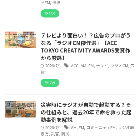
ドFM
,
停波
ラジオ
テレビより面白い！？広告のプロがう
なる「ラジオCM傑作選」【ACC
TOKYO CREATIVITY AWARDS受賞作
から厳選】
2026/7/1
ACC
,
AM
,
FM
,
テレビ
,
ラジオCM
,
広
告
ラジオ
災害時にラジオが自動で起動する？そ
の仕組みと、過去20年で命を救った起
動事例を解説
2026/7/1
AM
,
FM
,
コミュニティFM
,
ラジオ聴
き方
,
災害
,
防災