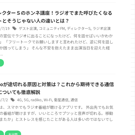
レクターＳのホンネ講座！ラジオでまた呼びたくなる
トとそうじゃない人の違いとは？
6/7/19
ゲスト出演
,
コミュニティFM
,
ディレクターS
,
ラジオ出演
の宣伝でラジオに出ることになったけど、何を話せばいいかわか
」 「フリートークでお願いしますと言われたけど、逆に何を話し
か困ってしまう」 そんな不安を抱えたまま出演当日を迎えた経
..
オ
dikoが途切れる原因と対策は？これから期待できる通信
についても徹底解説
6/7/2
4G
,
5G
,
radiko
,
Wi-Fi
,
衛星通信
,
通信
ikoは、スマホでもラジオ番組が聴けるアプリです。 外出先でもお気
の番組が聴けますが、いいところでプツッと音声が切れる。移動
またか」とストレスを感じたことがある人は多いのではないでし
オ
未分類