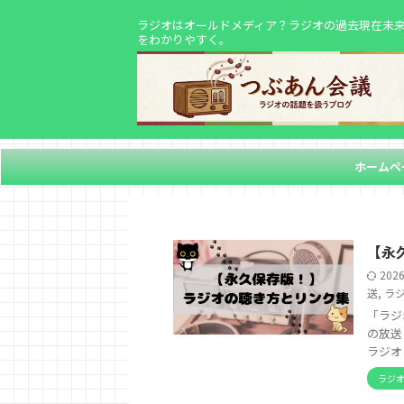
ラジオはオールドメディア？ラジオの過去現在未
をわかりやすく。
ホームペ
【永
202
送
,
ラ
「ラジ
の放送
ラジオ
ラジ