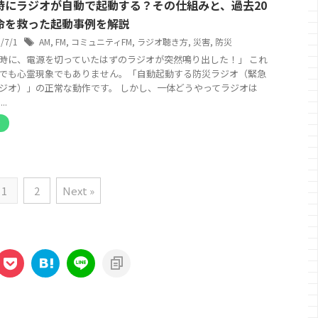
時にラジオが自動で起動する？その仕組みと、過去20
命を救った起動事例を解説
6/7/1
AM
,
FM
,
コミュニティFM
,
ラジオ聴き方
,
災害
,
防災
時に、電源を切っていたはずのラジオが突然鳴り出した！」 これ
でも心霊現象でもありません。「自動起動する防災ラジオ（緊急
ジオ）」の正常な動作です。 しかし、一体どうやってラジオは
..
オ
1
2
Next »