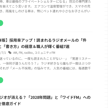
時、車は最強のプライベートシェルターになる」 防災の専門家た
を揃えてこう言います。 エアコンで温度管理ができ、スマホの充
き、雨風をしのげる車は、特にペット連れや小さなお子さんがい
オ
存版】採用率アップ！読まれるラジオメールの「件
と「書き方」の極意＆職人が輝く番組7選
6/7/1
AM
,
FM
,
radiko
,
コミュニティFM
送っているのに、一度も読まれたことがない…」 「常連リスナー
、一体何が違うんだろう？」 ラジオ好きなら誰もが一度はぶつか
それが「メール不採用」の悩みです。 人気の番組には、毎週数千
オ
ラジオが消える？「2028年問題」と「ワイドFM」への
を徹底ガイド