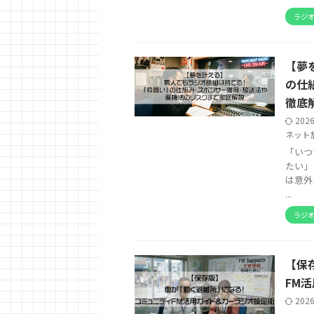
ラジ
【夢
の仕
徹底
202
ネット
「いつ
たい」
は意外
...
ラジ
【保
FM
202