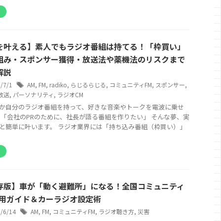
オ
を叶える】素人でもラジオ番組は持てる！「枠買い」
組み・スポンサー獲得・放送法や薬機法のリスクまで
解説
6/7/1
AM
,
FM
,
radiko
,
らじるらじる
,
コミュニティFM
,
スポンサー
,
放送
,
パーソナリティ
,
ラジオCM
か自分のラジオ番組を持って、好きな音楽やトークを電波に乗せ
 「会社のPRのために、社長が語る番組を作りたい」 そんな夢、実
と簡単に叶います。 ラジオ業界には「持ち込み番組（枠買い）」
オ
存版】車が「動く避難所」になる！全国コミュニティ
活用ガイド＆カーラジオ設定術
6/6/14
AM
,
FM
,
コミュニティFM
,
ラジオ聴き方
,
災害