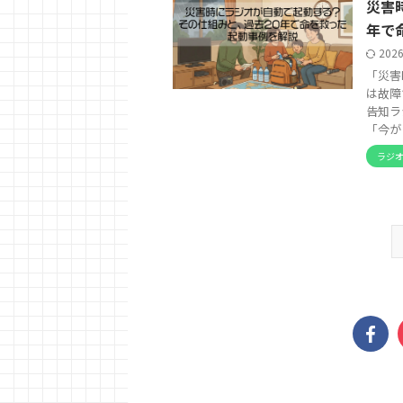
災害
年で
202
「災害
は故障
告知ラ
「今が .
ラジ