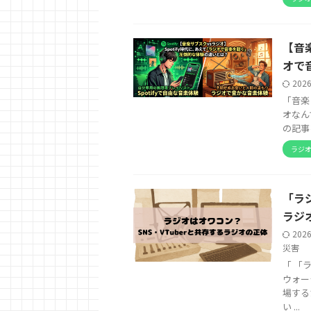
【音楽
オで
202
「音楽？
オなん
の記事
ラジ
「ラ
ラジ
202
災害
「 「
ウォー
場する
い ...