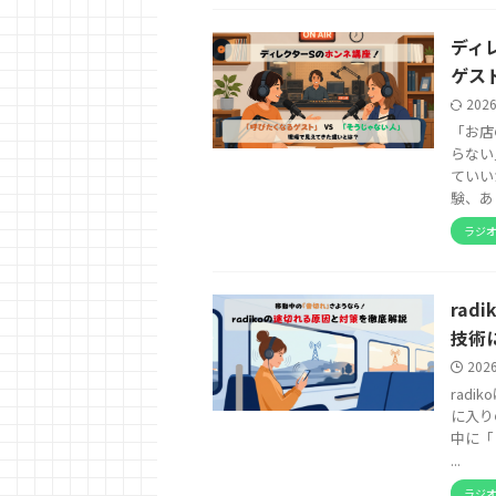
ディ
ゲス
202
「お店
らない
ていい
験、あ .
ラジ
ra
技術
202
rad
に入り
中に「
...
ラジ