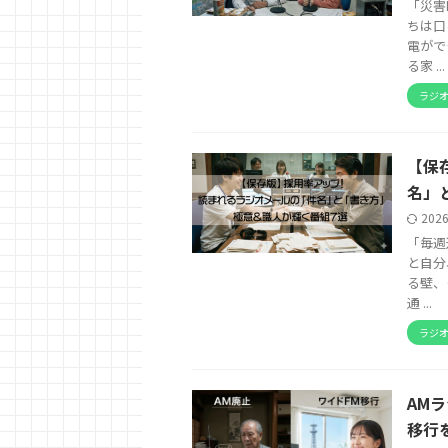
「災害
ちは口
電がで
る家 ...
ラジ
【保
名」
202
「毎週
と自分
る壁、
通 ...
ラジ
AM
移行