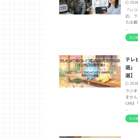
202
「いつ
近、ラ
たは最
...
ラジ
テレ
選」【
選】
202
ラジオ
ません
CMは
...
ラジ