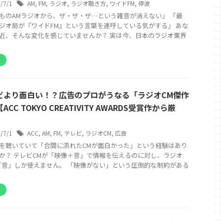
6/7/1
AM
,
FM
,
ラジオ
,
ラジオ聴き方
,
ワイドFM
,
停波
ものAMラジオから、ザ・ザ・ザ…という雑音が消えない」 「最
ジオ局が『ワイドFM』という言葉を連呼している気がする」 あな
近、そんな変化を感じていませんか？ 実は今、日本のラジオ業界
オ
ビより面白い！？広告のプロがうなる「ラジオCM傑作
ACC TOKYO CREATIVITY AWARDS受賞作から厳
6/7/1
ACC
,
AM
,
FM
,
テレビ
,
ラジオCM
,
広告
を聴いていて「合間に流れたCMが面白かった」という経験はあり
か？ テレビCMが「映像＋音」で情報を伝えるのに対し、ラジオ
「音」しか使えません。 「映像がない」という圧倒的な制約がある
オ