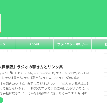
来
ージ
About
プライバシーポリシー
久保存版】ラジオの聴き方とリンク集
6/6/23
らじるらじる
,
コミュニティFM
,
サイマルラジオ
,
ネット放
ジオ
,
ラジオ聞き方
,
ラジオ聴き方
,
ラジコ
,
リスラジ
,
受信
,
番組
オを聴きたいけど、自宅にラジオがない」 「住んでいる地域以外
って聴けないの？」 「PCやスマホで手軽に聴けたらいいのに…」
を手軽に聴きたい、そんな都合のいい話、あるんです！ 今回は ...
オ