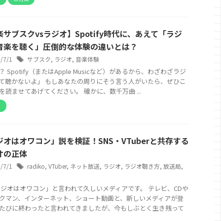
サブスクvsラジオ】Spotify時代に、あえて「ラジ
音楽を聴く」圧倒的な体験の違いとは？
6/7/1
サブスク
,
ラジオ
,
音楽体験
 Spotify（またはApple Musicなど）があるから、わざわざラジ
て聴かないよ」 もしあなたの周りにそう言う人がいたら、ぜひこ
を読ませてあげてください。 確かに、数千万曲 ...
オ
ジオはオワコン」説を検証！SNS・VTuberと共存する
オの正体
6/7/1
radiko
,
VTuber
,
ネット放送
,
ラジオ
,
ラジオ聴き方
,
放送局
,
ラジオはオワコン」と言われて久しいメディアです。 テレビ、CDや
クマン、インターネット、ショート動画と、新しいメディアが登
たびに終わったと言われてきましたが、今もしぶとく生き残って