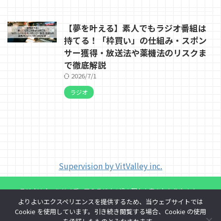
【夢を叶える】素人でもラジオ番組は
持てる！「枠買い」の仕組み・スポン
サー獲得・放送法や薬機法のリスクま
で徹底解説
2026/7/1
ラジオ
Supervision by VitValley inc.
ラジオはオールドメディア？ラジオの過去現在未来をわかりやすく。
よりよいエクスペリエンスを提供するため、当ウェブサイトでは
ラジオの歴史やマニアックな情報や知識を
Cookie を使用しています。引き続き閲覧する場合、Cookie の使用
お届け つぶあん会議