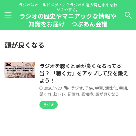
ラジオはオールドメディア？ラジオの過去現在未来をわ
かりやすく。
ラジオの歴史やマニアックな情報や
知識をお届け つぶあん会議
頭が良くなる
ラジオを聴くと頭が良くなるって本
当？ 「聴く力」をアップして脳を鍛え
よう！
2026/7/28
ラジオ
,
子供
,
学習
,
活性化
,
番組
,
聞く力
,
脳トレ
,
記憶力
,
認知症
,
頭が良くなる
ラジオ