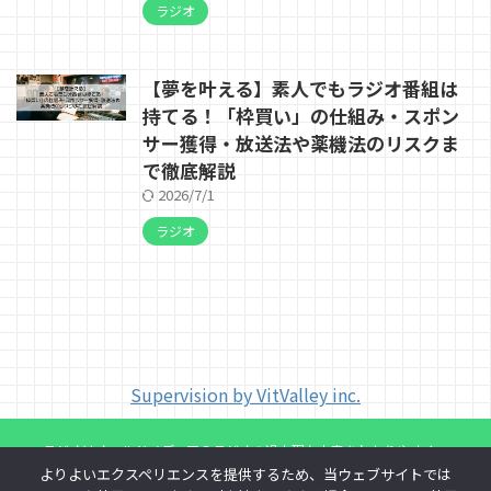
ラジオ
【夢を叶える】素人でもラジオ番組は
持てる！「枠買い」の仕組み・スポン
サー獲得・放送法や薬機法のリスクま
で徹底解説
2026/7/1
ラジオ
Supervision by VitValley inc.
ラジオはオールドメディア？ラジオの過去現在未来をわかりやすく。
よりよいエクスペリエンスを提供するため、当ウェブサイトでは
ラジオの歴史やマニアックな情報や知識を