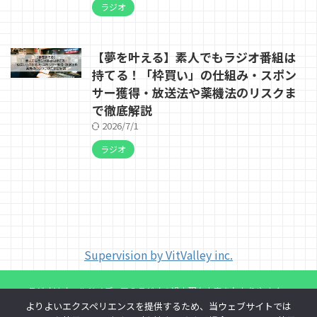
ラジオ
【夢を叶える】素人でもラジオ番組は
持てる！「枠買い」の仕組み・スポン
サー獲得・放送法や薬機法のリスクま
で徹底解説
2026/7/1
ラジオ
Supervision by VitValley inc.
ラジオはオールドメディア？ラジオの過去現在未来をわかりやすく。
よりよいエクスペリエンスを提供するため、当ウェブサイトでは
ラジオの歴史やマニアックな情報や知識を