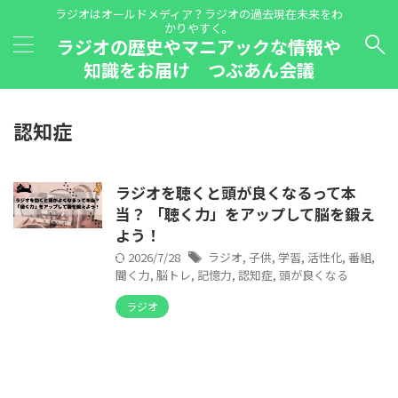
ラジオはオールドメディア？ラジオの過去現在未来をわ
かりやすく。
ラジオの歴史やマニアックな情報や
知識をお届け つぶあん会議
認知症
ラジオを聴くと頭が良くなるって本
当？ 「聴く力」をアップして脳を鍛え
よう！
2026/7/28
ラジオ
,
子供
,
学習
,
活性化
,
番組
,
聞く力
,
脳トレ
,
記憶力
,
認知症
,
頭が良くなる
ラジオ